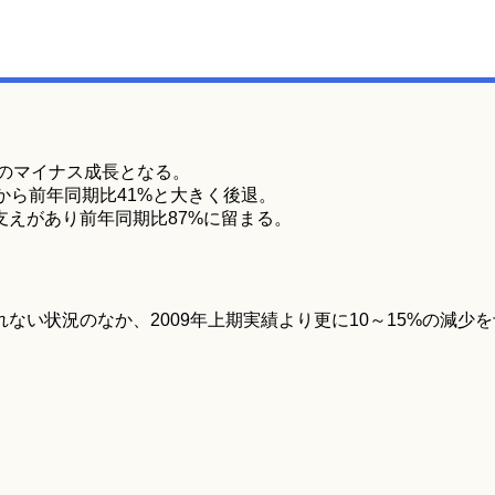
続のマイナス成長となる。
から前年同期比41%と大きく後退。
えがあり前年同期比87%に留まる。
い状況のなか、2009年上期実績より更に10～15%の減少