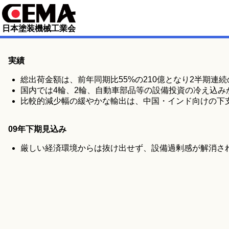
日本塗装機械工業会
実績
総出荷金額は、前年同期比55%の210億となり2半期連
国内では4輪、2輪、自動車部品等の設備投資の冷え込み
比較的減少幅の緩やかな輸出は、中国・インド向けの下支
09年下期見込み
厳しい経済環境からは抜け出せず、設備過剰感が解消されな