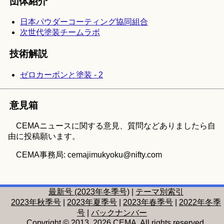
団体紹介
日本パウダーコーティング協同組合
次世代塗装チームラボ
技術解説
ゼロカーボンと塗装 - 2
意見箱
CEMAニュースに関する意見、質問などありましたら自
由に投稿願います。
CEMA事務局: cemajimukyoku@nifty.com
最新号 (2023年冬季号)
|
テーマ別索引
2023年秋季号
|
2023年夏季号
|
2023年春季号
|
2022年冬季
号
|
バックナンバー
Copyright © 2013, 2026 CEMA. All rights reserved.